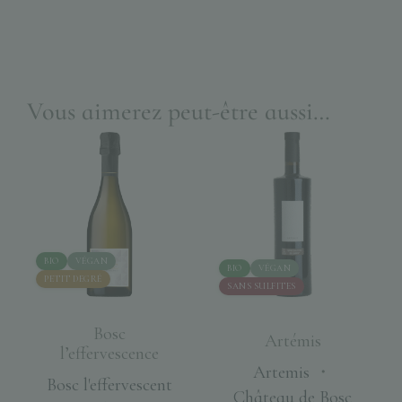
Vous aimerez peut-être aussi…
BIO
VÉGAN
BIO
VÉGAN
PETIT DEGRÉ
SANS SULFITES
Bosc
Artémis
l’effervescence
Artemis
・
Bosc l'effervescent
Château de Bosc