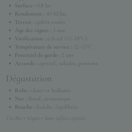
Surface :
0.8 ha
Rendement :
40 hl/ha
Terroir :
galets roulés
Âge des vignes :
5 ans
Vinification :
à froid (15–18°C)
Température de service :
12–15°C
Potentiel de garde :
2 ans
Accords :
apéritif, salades, poissons
Dégustation
Robe :
claire et brillante
Nez :
floral, aromatique
Bouche :
fraîche, équilibrée
Vin Bio • Végan • Sans sulfites ajoutés