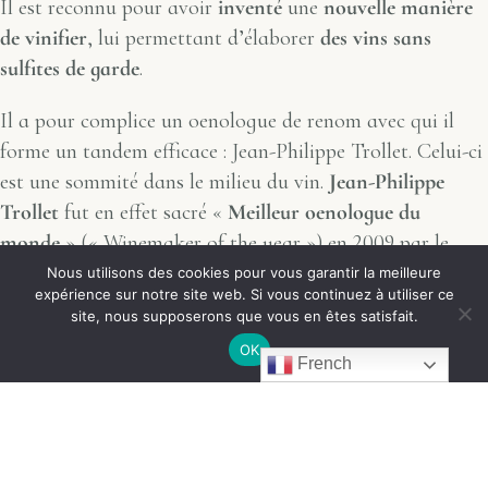
Il est reconnu pour avoir
inventé
une
nouvelle manière
de vinifier
, lui permettant d’élaborer
des vins sans
sulfites de garde
.
Il a pour complice un oenologue de renom avec qui il
forme un tandem efficace : Jean-Philippe Trollet. Celui-ci
est une sommité dans le milieu du vin.
Jean-Philippe
Trollet
fut en effet sacré «
Meilleur oenologue du
monde
» (« Winemaker of the year ») en 2009 par le
prestigieux International Wine Challenge. La complicité
Nous utilisons des cookies pour vous garantir la meilleure
expérience sur notre site web. Si vous continuez à utiliser ce
qui unit les deux hommes dans la recherche oenologique
site, nous supposerons que vous en êtes satisfait.
est réelle et fort efficace.
OK
French