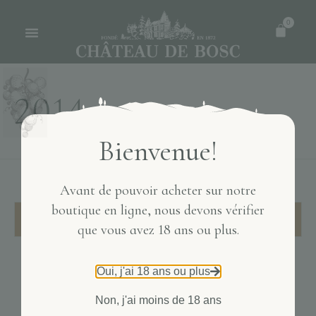
0
2014
Bienvenue!
Avant de pouvoir acheter sur notre
boutique en ligne, nous devons vérifier
Aucun produit ne correspond à votre sélection.
que vous avez 18 ans ou plus.
Oui, j'ai 18 ans ou plus
Non, j'ai moins de 18 ans