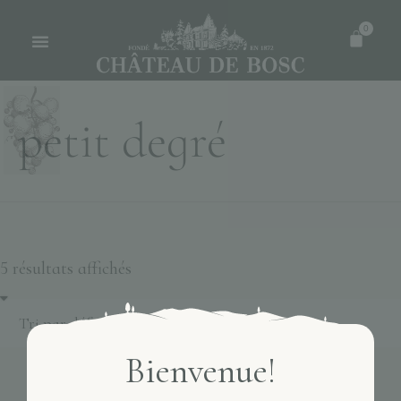
0
petit degré
5 résultats affichés
Bienvenue!