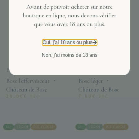
Avant de pouvoir acheter sur notre
boutique en ligne, nous devons vérifier
que vous avez 18 ans ou plus.
Oui, j'ai 18 ans ou plus
Non, j'ai moins de 18 ans
Bosc l’effervescence
Bosc léger blanc
Bosc l'effervescent
・
Bosc léger
・
Château de Bosc
Château de Bosc
20,00
€
7,00
€
TTC
TTC
Ajouter au panier
Ajouter au panier
BIO
VÉGAN
PETIT DEGRÉ
BIO
VÉGAN
PETIT DEGRÉ