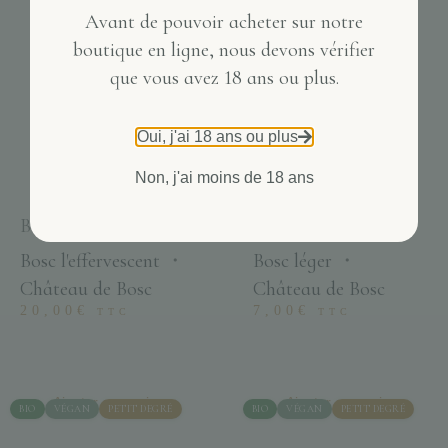
Avant de pouvoir acheter sur notre
boutique en ligne, nous devons vérifier
que vous avez 18 ans ou plus.
Oui, j'ai 18 ans ou plus
Non, j'ai moins de 18 ans
Bosc l’effervescence
Bosc léger blanc
Bosc l'effervescent
・
Bosc léger
・
Château de Bosc
Château de Bosc
20,00
€
7,00
€
TTC
TTC
Ajouter au panier
Ajouter au panier
BIO
VÉGAN
PETIT DEGRÉ
BIO
VÉGAN
PETIT DEGRÉ