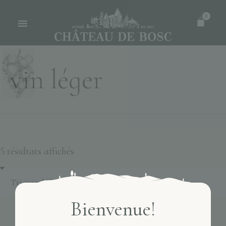
0
vin léger
5 résultats affichés
Bienvenue!