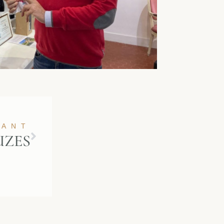
VANT
UZES