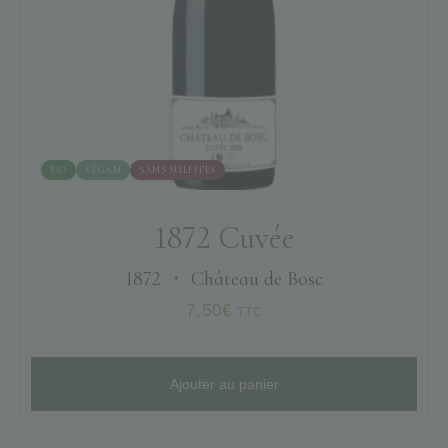
BIO
VÉGAN
SANS SULFITES
1872 Cuvée
1872
・
Château de Bosc
7,50
€
TTC
Ajouter au panier