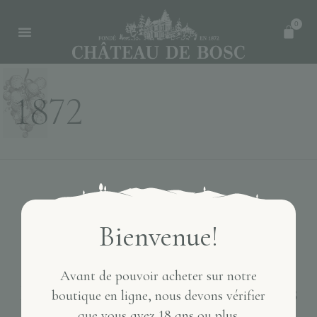
0
1872
Bienvenue!
Avant de pouvoir acheter sur notre
Domaine de Bosc : les seuls vins
boutique en ligne, nous devons vérifier
que vous avez 18 ans ou plus.