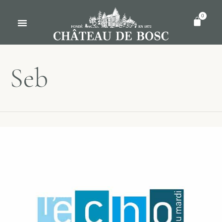
0
Seb