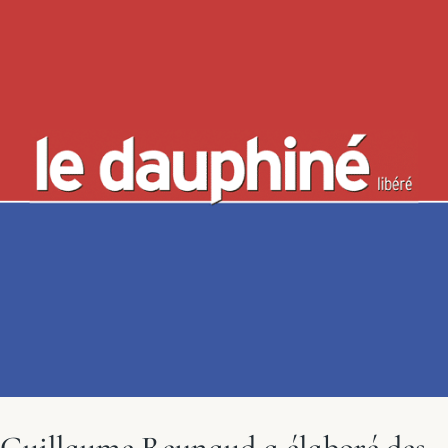
Guillaume Reynaud a élaboré des