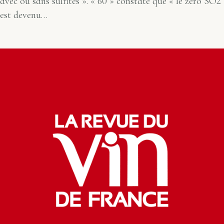
avec ou sans sulfites ». « 60 » constate que « le zéro SO2
est devenu…